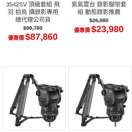
3542SV 頂級套組 飛
氮氣雲台 錄影腳架套
羽 拍鳥 攝錄影專用
組 動態錄影推薦
總代理公司貨
$26,980
$23,980
$99,780
優惠價
$87,860
優惠價