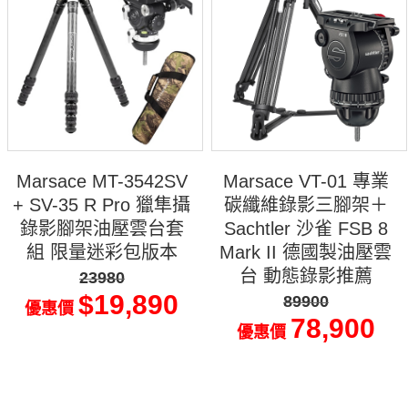
Marsace MT-3542SV
Marsace VT-01 專業
+ SV-35 R Pro 獵隼攝
碳纖維錄影三腳架＋
錄影腳架油壓雲台套
Sachtler 沙雀 FSB 8
組 限量迷彩包版本
Mark II 德國製油壓雲
台 動態錄影推薦
23980
$19,890
89900
優惠價
78,900
優惠價