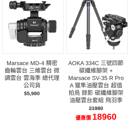
Marsace MD-4 精密
AOKA 334C 三號四節
齒輪雲台 三維雲台 微
碳纖維腳架 +
調雲台 雲海季 總代理
Marsace SV-35 R Pro
公司貨
A 獵隼油壓雲台 超值
拍鳥 錄影 碳纖維腳架
$5,980
油壓雲台套組 飛羽季
21980
18960
優惠價