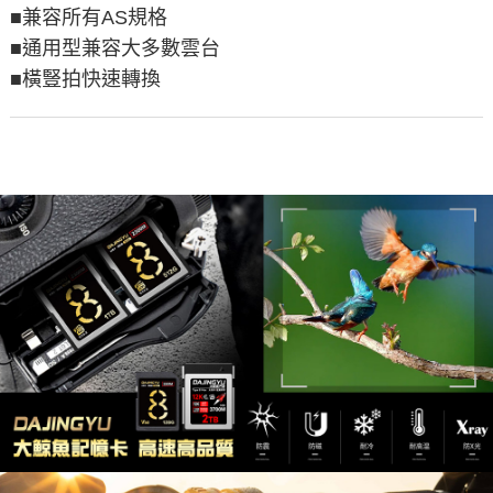
■兼容所有AS規格
■通用型兼容大多數雲台
■橫豎拍快速轉換