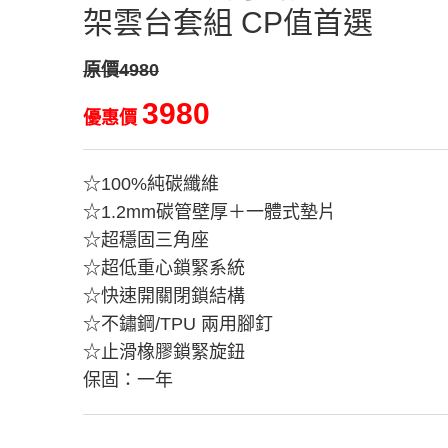
架雲台套組 CP值首選
原價4980
3980
優惠價
☆100%純碳纖維
☆1.2mm碳管壁厚＋一體式墊片
☆超穩固三角座
☆超低重心鎖緊系統
☆快速開關閉鎖結構
☆不鏽鋼/TPU 兩用腳釘
☆止滑橡膠鎖緊旋鈕
保固：一年