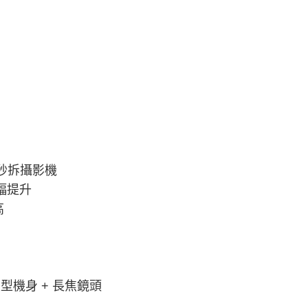
秒裝秒拆攝影機
大幅提升
高
)
中大型機身 + 長焦鏡頭