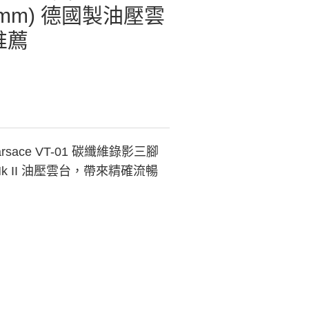
(100mm) 德國製油壓雲
推薦
ce VT-01 碳纖維錄影三腳
 Mk II 油壓雲台，帶來精確流暢