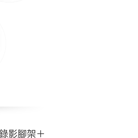
纖維錄影腳架＋