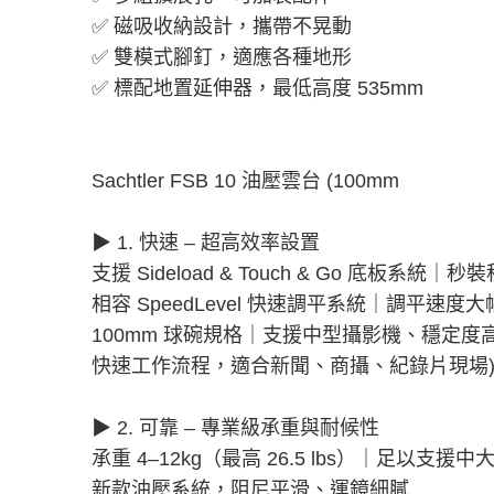
✅ 磁吸收納設計，攜帶不晃動
✅ 雙模式腳釘，適應各種地形
✅ 標配地置延伸器，最低高度 535mm
Sachtler FSB 10 油壓雲台 (100mm
▶ 1. 快速 – 超高效率設置
支援 Sideload & Touch & Go 底板系統｜
相容 SpeedLevel 快速調平系統｜調平速度
100mm 球碗規格｜支援中型攝影機、穩定度
快速工作流程，適合新聞、商攝、紀錄片現場
▶ 2. 可靠 – 專業級承重與耐候性
承重 4–12kg（最高 26.5 lbs）｜足以支援
新款油壓系統，阻尼平滑、運鏡細膩