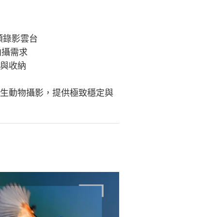
各類錄影雲台
同拍攝需求
開與收納
野生動物攝影，提供極致穩定與