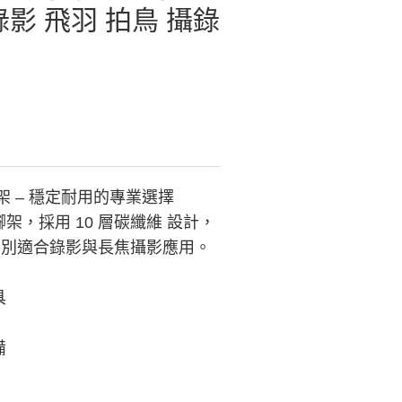
影 飛羽 拍鳥 攝錄
三腳架 – 穩定耐用的專業選擇
三腳架，採用 10 層碳纖維 設計，
，特別適合錄影與長焦攝影應用。
具
備