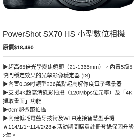
PowerShot SX70 HS 小型數位相機
原價$18,490
▶︎超高65倍光學變焦鏡頭（21-1365mm），內置5級5
快門穩定效果的光學影像穩定器 (IS)
▶︎內置0.39吋類型236萬點超高解像度電子觀景器
▶︎支援4K超高清錄影拍攝（120Mbps位元率）及「4K
擷取畫面」功能
▶︎0cm超微距拍攝
▶︎內建低耗電藍牙技術及Wi-Fi連接智慧型手機
🔥114/1/1~114/2/28🔥活動期間購買註冊登錄保固升級
2年。