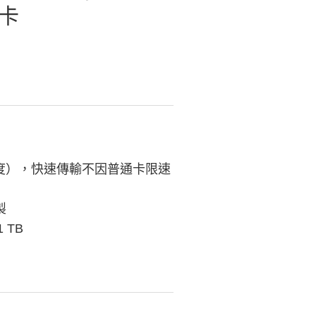
憶卡
入速度），快速傳輸不因普通卡限速
製
 TB