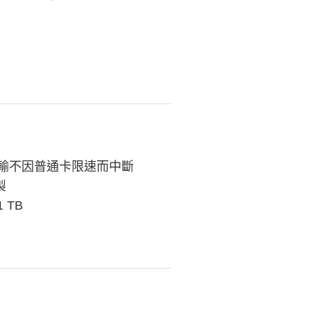
速傳輸不因普通卡限速而中斷
製
 TB