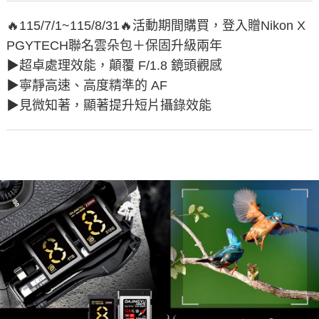
🔥115/7/1~115/8/31🔥活動期間購買，登入贈Nikon X
PGYTECH聯名雲朵包＋保固升級兩年
▶︎超卓處理效能，顛覆 F/1.8 鏡頭觀感
▶︎寧靜高速、高度精準的 AF
▶︎見微知著，顯著提升短片攝錄效能