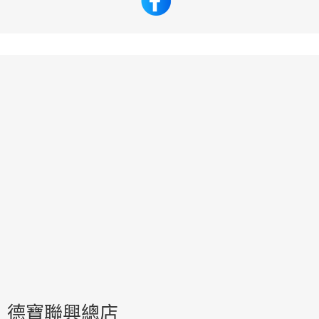
德寶聯興總店