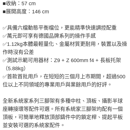
■收納：57 cm
■展開高度：146 cm
✅具備六檔動態平衡檔位，更能精準快速調控配重
✅萬元即可享有德國品牌系列的操作手感
✅1.12kg本體最輕量化、金屬材質更耐用，裝置以及操
作時沒有公差
✅測試示範可用器材：Z9 + Z 600mm f4 + 長板托架
（5.88kg）
✅首款首批用戶，在短短的三個月上市期間，超過500
位以上不同領域的專業用戶與業餘用戶的好評。
全新系統家系列三腳架有多種中柱、頂板、攝影半球
座轉接環等配件可選。所有系統家三腳架均配有一個
頂板，可簡單地釋放頂部鑄件中的鎖定桿、提起平板
並安裝可選的系統家配件。