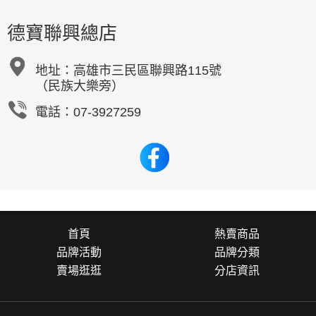
德寶聯興總店
地址：
高雄市三民區聯興路115號
（民族大樂旁）
電話：07-3927259
首頁
熱賣商品
品牌活動
品牌分類
賣場逛逛
分店資訊