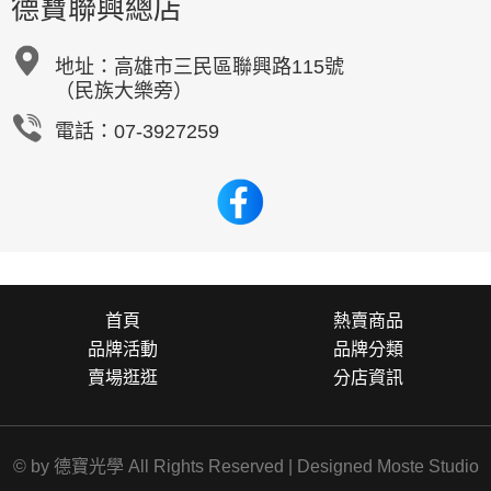
德寶聯興總店
地址：
高雄市三民區聯興路115號
（民族大樂旁）
電話：07-3927259
首頁
熱賣商品
品牌活動
品牌分類
賣場逛逛
分店資訊
© by 德寶光學 All Rights Reserved | Designed
Moste Studio