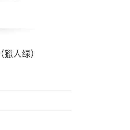
鏡盒（獵人绿）