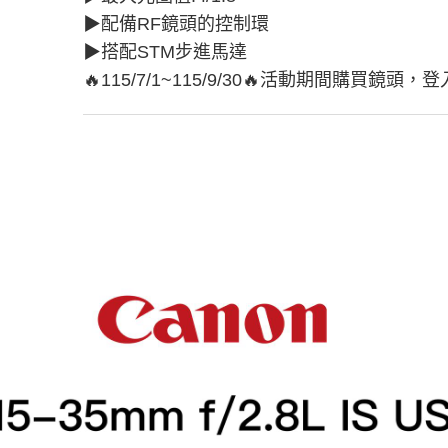
▶︎配備RF鏡頭的控制環
▶︎搭配STM步進馬達
🔥115/7/1~115/9/30🔥活動期間購買鏡