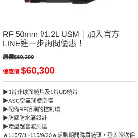
RF 50mm f/1.2L USM｜加入官方
LINE進一步詢問優惠！
原價$69,300
$60,300
優惠價
▶︎3片非球面鏡片及1片UD鏡片
▶︎ASC空氣球體塗膜
▶︎配備RF鏡頭的控制環
▶︎防塵防水滴設計
▶︎環型超音波馬達
🔥115/7/1~115/9/30🔥活動期間購買鏡頭，登入贈送保