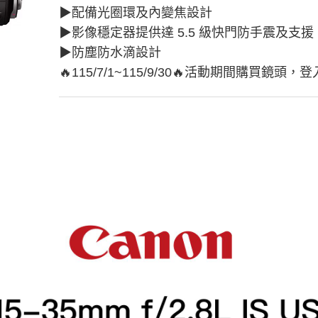
▶︎配備光圈環及內變焦設計
▶︎影像穩定器提供達 5.5 級快門防手震及支援 IS 
▶︎防塵防水滴設計
🔥115/7/1~115/9/30🔥活動期間購買鏡