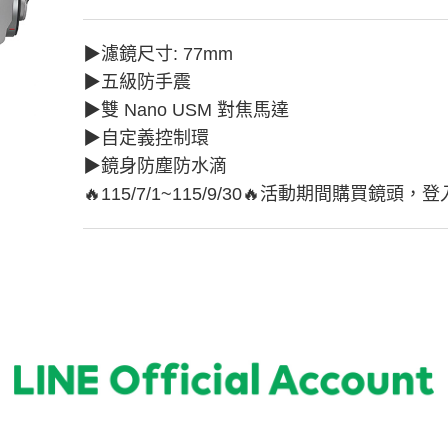
▶︎濾鏡尺寸: 77mm
▶︎五級防手震
▶︎雙 Nano USM 對焦馬達
▶︎自定義控制環
▶︎鏡身防塵防水滴
🔥115/7/1~115/9/30🔥活動期間購買鏡